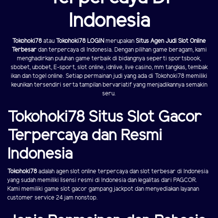
Indonesia
Tokohoki78
atau
Tokohoki78 LOGIN
merupakan
Situs Agen Judi Slot Online
Terbesar
dan terpercaya di Indonesia. Dengan pilihan game beragam, kami
menghadirkan puluhan game terbaik di bidangnya seperti sportsbook,
sbobet, ubobet, E-sport, slot online, idnlive, live casino, mm tangkas, tembak
ikan dan togel online. Setiap permainan judi yang ada di Tokohoki78 memiliki
keunikan tersendiri serta tampilan bervariatif yang menjadikannya semakin
seru.
Tokohoki78 Situs Slot Gacor
Terpercaya dan Resmi
Indonesia
Tokohoki78
adalah agen slot online terpercaya dan slot terbesar di Indonesia
yang sudah memiliki lisensi resmi di Indonesia dan legalitas dari PAGCOR.
Kami memiliki game slot gacor gampang jackpot dan menyediakan layanan
customer service 24 jam nonstop.