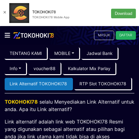
×
TOKOHOKI78
Download
TOKOHOKI78 Mobile App
MASUK
DAFTAR
TENTANG KAMI
MOBILE
Jadwal Bank
Info
voucher88
Kalkulator Mix Parlay
Link Alternatif TOKOHOKI78
RTP Slot TOKOHOKI78
TOKOHOKI78
selalu Menyediakan Link Alternatif untuk
anda. Apa itu Link alternatif?
Link alternatif adalah link web TOKOHOKI78 Resmi
yang digunakan sebagai alternatif atau pilihan bagi
anda jika link utama kami tidak bisa di akses